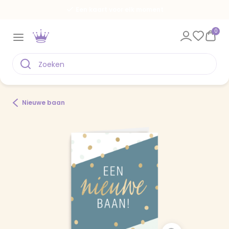
Een kaart voor elk moment
0
Nieuwe baan