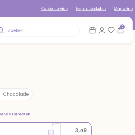
Klantenservice
Inspiratieteksten
Magazine
0
Chocolade
llende formaten
3,49