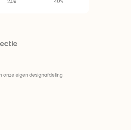
2,09
40%
ectie
n onze eigen designafdeling.