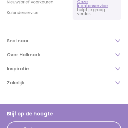
Onze
Nieuwsbrief voorkeuren
klantenservice
helpt je graag
Kalenderservice
verder.
Snel naar
Over Hallmark
Inspiratie
Over ons
Duurzaamheid
Zakelijk
Magazine
Vacatures
Inspiratieteksten
Inloggen retailer
Werken bij Hallmark
Cadeau inspiratie
Hallmark Kaartclub
Blijf op de hoogte
Kaartinspiratie
Acties