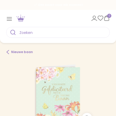
Een kaart voor elk moment
0
Nieuwe baan