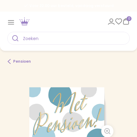
Voor 22.00 uur besteld, vandaag verstuurd
0
Pensioen