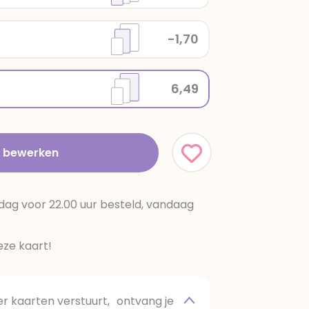
-1,70
6,49
t bewerken
dag voor 22.00 uur besteld, vandaag
ze kaart!
 kaarten verstuurt, ontvang je