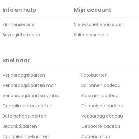
Info en hulp
Mijn account
Klantenservice
Nieuwsbrief voorkeuren
Bezorginformatie
Kalenderservice
Snel naar
Verjaardagskaarten
Fotokaarten
Verjaardagskaarten man
Ballonnen cadeau
Verjaardagskaarten vrouw
Bloemen cadeau
Complimentenkaarten
Chocolade cadeau
Beterschapskaarten
Verjaardag cadeau
Bedanktkaarten
Geboorte cadeau
Condoleancekaarten
Cadeau man