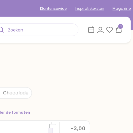
Klantenservice
Inspiratieteksten
Magazine
0
Chocolade
llende formaten
-3,00