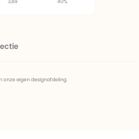
3,89
40%
ectie
n onze eigen designafdeling.