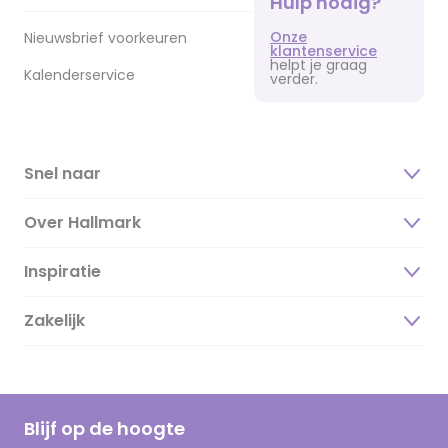
Hulp nodig?
Onze
Nieuwsbrief voorkeuren
klantenservice
helpt je graag
Kalenderservice
verder.
Snel naar
Over Hallmark
Inspiratie
Over ons
Duurzaamheid
Zakelijk
Magazine
Vacatures
Inspiratieteksten
Inloggen retailer
Werken bij Hallmark
Cadeau inspiratie
Hallmark Kaartclub
Blijf op de hoogte
Kaartinspiratie