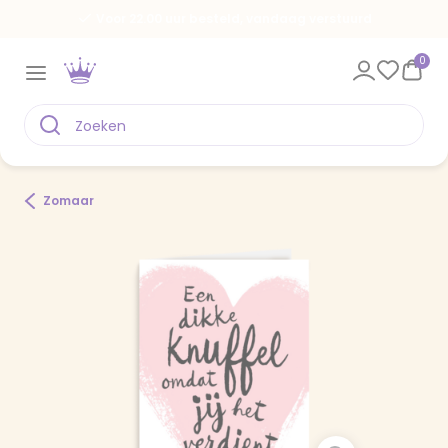
Voor 22.00 uur besteld, vandaag verstuurd
0
Zomaar