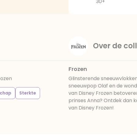
30+
Over de coll
Frozen
Frozen
Glinsterende sneeuwvlokken
sneeuwpop Olaf en de wonde
van Disney Frozen betoverend 
schap
Sterkte
prinses Anna? Ontdek dan ka
van Disney Frozen!