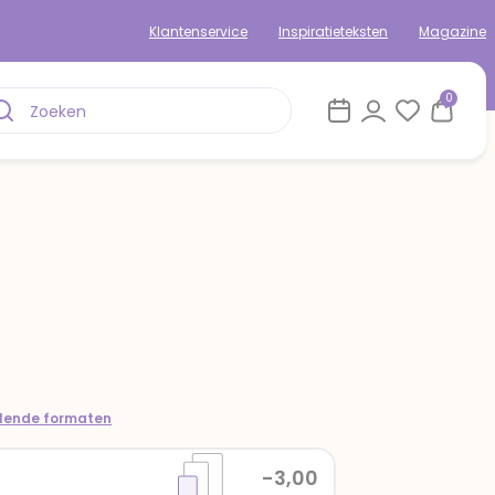
Klantenservice
Inspiratieteksten
Magazine
0
llende formaten
-3,00