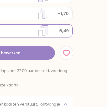
-1,70
6,49
t bewerken
dag voor 22.00 uur besteld, vandaag
ze kaart!
 kaarten verstuurt, ontvang je