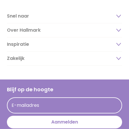
Snel naar
Over Hallmark
Inspiratie
Over ons
Duurzaamheid
Zakelijk
Magazine
Vacatures
Inspiratieteksten
Inloggen retailer
Werken bij Hallmark
Cadeau inspiratie
Hallmark Kaartclub
Blijf op de hoogte
Kaartinspiratie
Acties
E-mailadres
Persberichten
Hallmark en Kinderpostzegels
Aanmelden