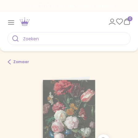
Voor 22.00 uur besteld, vandaag verstuurd
0
Zomaar