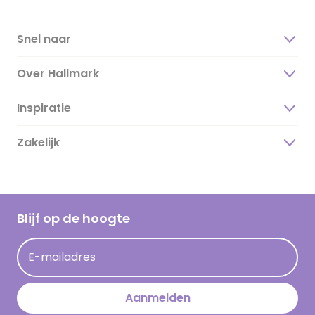
Snel naar
Over Hallmark
Inspiratie
Over ons
Duurzaamheid
Zakelijk
Magazine
Vacatures
Inspiratieteksten
Inloggen retailer
Werken bij Hallmark
Cadeau inspiratie
Hallmark Kaartclub
Blijf op de hoogte
Kaartinspiratie
Acties
E-mailadres
Persberichten
Hallmark en Kinderpostzegels
Aanmelden