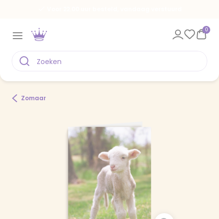
Voor 22.00 uur besteld, vandaag verstuurd
0
Zomaar