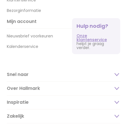
Klantenservice
Bezorginformatie
Mijn account
Hulp nodig?
Onze
Nieuwsbrief voorkeuren
klantenservice
helpt je graag
Kalenderservice
verder.
Snel naar
Over Hallmark
Inspiratie
Over ons
Duurzaamheid
Zakelijk
Magazine
Vacatures