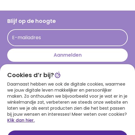
Inspiratieteksten
Inloggen retailer
Werken bij Hallmark
Cadeau inspiratie
Hallmark Kaartclub
Blijf op de hoogte
Kaartinspiratie
Acties
E-mailadres
Persberichten
Hallmark en Kinderpostzegels
Aanmelden
Cookies d’r bij?
Download onze app
Daarnaast hebben we ook de digitale cookies, waarmee
we jouw digitale leven makkelijker en persoonlijker
maken. Zo onthouden we bijvoorbeeld voor je wat er in je
winkelmandje zat, verbeteren we steeds onze website en
laten we je als eerst producten zien die het best passen
bij jouw wensen en interesses! Meer weten over cookies?
Klik dan hier.
Algemene voorwaarden
Privacy statement
Cookies
© 1999 - 2025 Hallmark