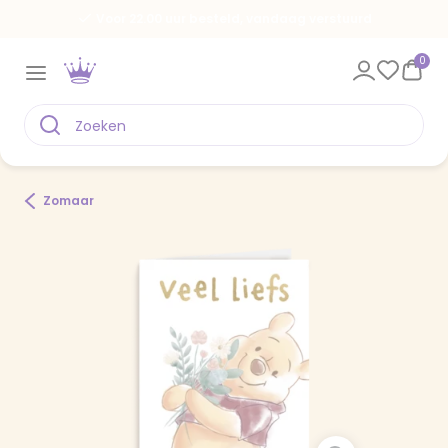
Voor 22.00 uur besteld, vandaag verstuurd
0
Zomaar