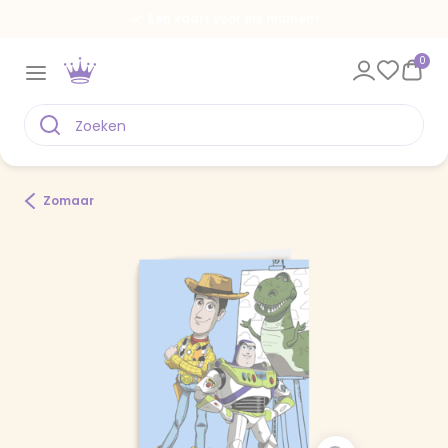
Een kaart voor elk moment
0
Zomaar