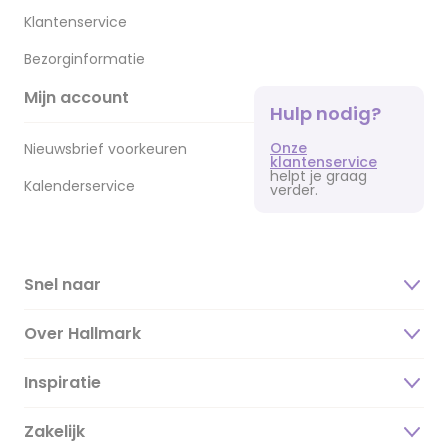
Klantenservice
Bezorginformatie
Mijn account
Hulp nodig?
Onze
Nieuwsbrief voorkeuren
klantenservice
helpt je graag
Kalenderservice
verder.
Snel naar
Over Hallmark
Inspiratie
Over ons
Duurzaamheid
Zakelijk
Magazine