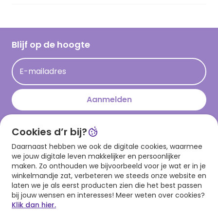
Vacatures
Inspiratieteksten
Inloggen retailer
Werken bij Hallmark
Cadeau inspiratie
Hallmark Kaartclub
Blijf op de hoogte
Kaartinspiratie
Acties
E-mailadres
Persberichten
Hallmark en Kinderpostzegels
Aanmelden
Cookies d’r bij?
Download onze app
Daarnaast hebben we ook de digitale cookies, waarmee
we jouw digitale leven makkelijker en persoonlijker
maken. Zo onthouden we bijvoorbeeld voor je wat er in je
winkelmandje zat, verbeteren we steeds onze website en
laten we je als eerst producten zien die het best passen
bij jouw wensen en interesses! Meer weten over cookies?
Klik dan hier.