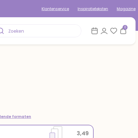
Klantenservice
Inspiratieteksten
Magazine
0
llende formaten
3,49