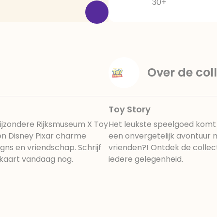
30+
Over de coll
Toy Story
ijzondere Rijksmuseum X Toy
Het leukste speelgoed komt t
 en Disney Pixar charme
een onvergetelijk avontuur m
gns en vriendschap. Schrijf
vrienden?! Ontdek de collec
 kaart vandaag nog.
iedere gelegenheid.