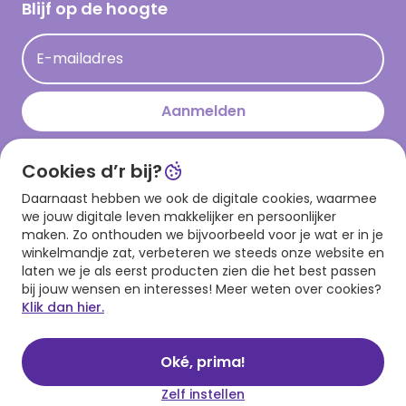
Hallmark Kaartclub
Blijf op de hoogte
Kaartinspiratie
Acties
E-mailadres
Persberichten
Hallmark en Kinderpostzegels
Aanmelden
Cookies d’r bij?
Download onze app
Daarnaast hebben we ook de digitale cookies, waarmee
we jouw digitale leven makkelijker en persoonlijker
maken. Zo onthouden we bijvoorbeeld voor je wat er in je
winkelmandje zat, verbeteren we steeds onze website en
laten we je als eerst producten zien die het best passen
bij jouw wensen en interesses! Meer weten over cookies?
Klik dan hier.
Algemene voorwaarden
Privacy statement
Cookies
© 1999 - 2025 Hallmark
Oké, prima!
Zelf instellen