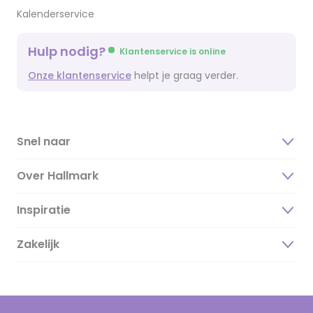
Kalenderservice
Hulp nodig?
Klantenservice is online
Onze klantenservice
helpt je graag verder.
Snel naar
Over Hallmark
Inspiratie
Over ons
Duurzaamheid
Zakelijk
Magazine
Vacatures
Inspiratieteksten
Inloggen retailer
Werken bij Hallmark
Cadeau inspiratie