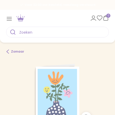
Voor 22.00 uur besteld, vandaag verstuurd
0
Zomaar