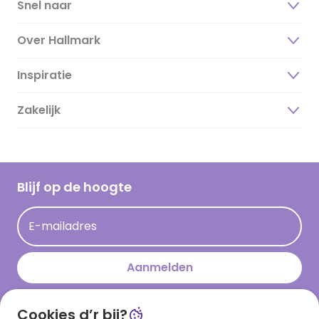
Snel naar
Over Hallmark
Inspiratie
Over ons
Duurzaamheid
Zakelijk
Magazine
Vacatures
Inspiratieteksten
Inloggen retailer
Werken bij Hallmark
Cadeau inspiratie
Hallmark Kaartclub
Blijf op de hoogte
Kaartinspiratie
Acties
E-mailadres
Persberichten
Hallmark en Kinderpostzegels
Aanmelden
Cookies d’r bij?