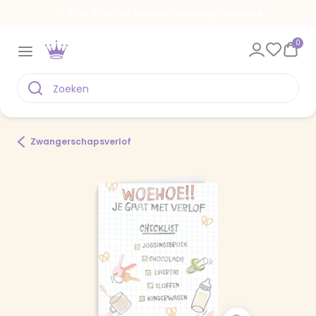
Voor 22.00 uur besteld, vandaag verstuurd
0
Zwangerschapsverlof