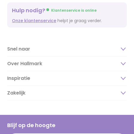
Hulp nodig?
Klantenservice is online
Onze klantenservice
helpt je graag verder.
Snel naar
Over Hallmark
Inspiratie
Over ons
Duurzaamheid
Zakelijk
Magazine
Vacatures
Inspiratieteksten
Inloggen retailer
Werken bij Hallmark
Cadeau inspiratie
Hallmark Kaartclub
Blijf op de hoogte
Kaartinspiratie