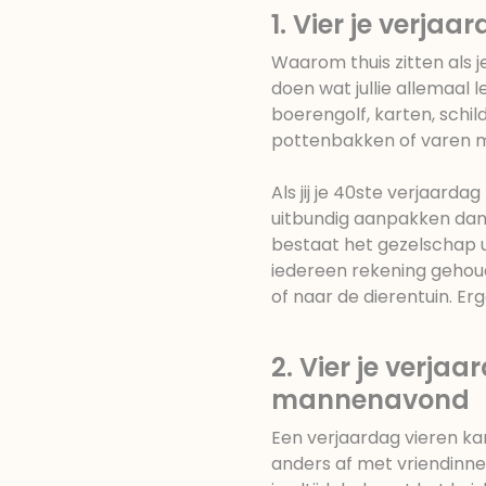
1. Vier je verja
Waarom thuis zitten als j
doen wat jullie allemaal
boerengolf, karten, schil
pottenbakken of varen 
Als jij je 40ste verjaarda
uitbundig aanpakken dan d
bestaat het gezelschap u
iedereen rekening gehou
of naar de dierentuin. Erg
2. Vier je verja
mannenavond
Een verjaardag vieren ka
anders af met vriendinne