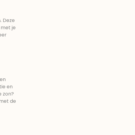
n. Deze
 met je
eer
ren
tie en
e zon?
 met de