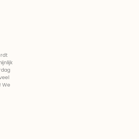
ordt
jnlijk
ardag
veel
n! We