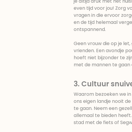
je altijd druk met het hu
even tijd voor jou! Zorg v
vragen in die ervoor zor
en de tijd helemaal verg
ontspannend.
Geen vrouw die op je let,
vrienden. Een avondje po
hoeft niet bijzonder te 
met de mannen te gaan 
3. Cultuur snuiv
Waarom bezoeken we in he
ons eigen landje nooit d
te gaan. Neem een gezell
allemaal te bieden heef
stad met de fiets of Seg