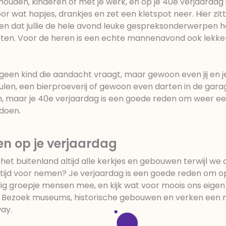
ishouden, kinderen of met je werk, en op je 40e verjaardag 
oor wat hapjes, drankjes en zet een kletspot neer. Hier zit
gen dat jullie de hele avond leuke gespreksonderwerpen
eten. Voor de heren is een echte mannenavond ook lekke
 geen kind die aandacht vraagt, maar gewoon even jij en j
ulen, een bierproeverij of gewoon even darten in de gara
zijn, maar je 40e verjaardag is een goede reden om weer e
doen.
en op je verjaardag
t buitenland altijd alle kerkjes en gebouwen terwijl we 
e tijd voor nemen? Je verjaardag is een goede reden om 
ig groepje mensen mee, en kijk wat voor moois ons eigen
t. Bezoek museums, historische gebouwen en verken een
way.