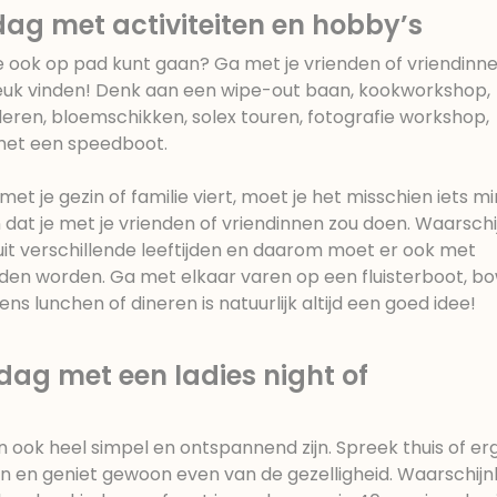
ardag met activiteiten en hobby’s
e ook op pad kunt gaan? Ga met je vrienden of vriendinne
 leuk vinden! Denk aan een wipe-out baan, kookworkshop,
deren, bloemschikken, solex touren, fotografie workshop,
met een speedboot.
g met je gezin of familie viert, moet je het misschien iets m
at je met je vrienden of vriendinnen zou doen. Waarschij
it verschillende leeftijden en daarom moet er ook met
den worden. Ga met elkaar varen op een fluisterboot, b
ens lunchen of dineren is natuurlijk altijd een goed idee!
ardag met een ladies night of
n ook heel simpel en ontspannend zijn. Spreek thuis of er
n en geniet gewoon even van de gezelligheid. Waarschijnl