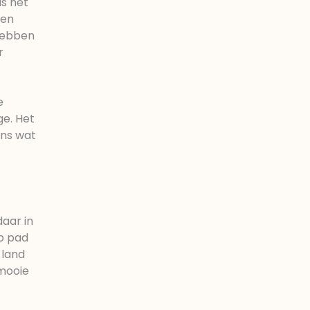
is het
ten
 hebben
r
e
ge. Het
ens wat
daar in
op pad
 land
 mooie