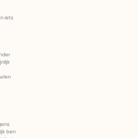
n iets
inder
nlijk
owlen
gens
ijk ben