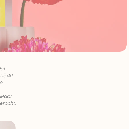
Dat
bij 40
de
. Maar
ezocht.