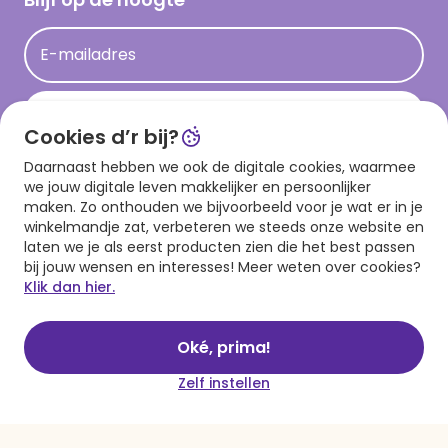
Kaartinspiratie
Acties
E-mailadres
Persberichten
Hallmark en Kinderpostzegels
Aanmelden
Cookies d’r bij?
Daarnaast hebben we ook de digitale cookies, waarmee
Download onze app
we jouw digitale leven makkelijker en persoonlijker
maken. Zo onthouden we bijvoorbeeld voor je wat er in je
winkelmandje zat, verbeteren we steeds onze website en
laten we je als eerst producten zien die het best passen
bij jouw wensen en interesses! Meer weten over cookies?
Klik dan hier.
Oké, prima!
Algemene voorwaarden
Privacy statement
Cookies
© 1999 - 2025 Hallmark
Zelf instellen