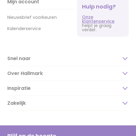
Mijn account
Hulp nodig?
Onze
Nieuwsbrief voorkeuren
klantenservice
helpt je graag
Kalenderservice
verder.
Snel naar
Over Hallmark
Inspiratie
Over ons
Duurzaamheid
Zakelijk
Magazine
Vacatures
Inspiratieteksten
Inloggen retailer
Werken bij Hallmark
Cadeau inspiratie
Hallmark Kaartclub
Blijf op de hoogte