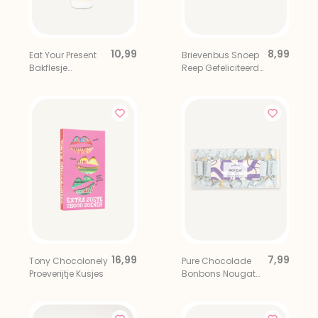
10,99
8,99
Eat Your Present
Brievenbus Snoep
Bakflesje
Reep Gefeliciteerd
Gefelicitaart(je)
Met Je Rijbewijs!
met Garde
16,99
7,99
Tony Chocolonely
Pure Chocolade
Proeverijtje Kusjes
Bonbons Nougat
Proficiat