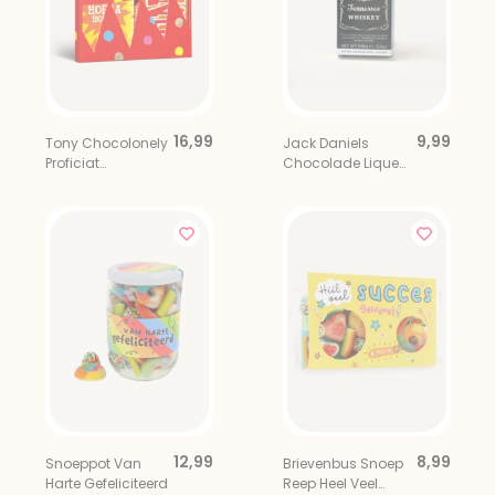
16,99
9,99
Tony Chocolonely
Jack Daniels
Proficiat
Chocolade Liqueur
Chocolade
Bar
Giftbox 2 Repen
12,99
8,99
Snoeppot Van
Brievenbus Snoep
Harte Gefeliciteerd
Reep Heel Veel