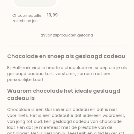
13,99
Chocomedaille
zo trots op jou
29
van
29
producten getoond
Chocolade en snoep als geslaagd cadeau
Bij Hallmark vind je heerlijke chocolade en snoep die je als
geslaagd cadeau kunt versturen, samen met een
persoonlijke kaart.
Waarom chocolade het ideale geslaagd
cadeau is
Chocolade is een klassieker als cadeau en dat is niet
voor niets. Het is een cadeautje dat iedereen waardeert,
van jong tot oud. Een geslaagd cadeau van chocolade
laat zien dat je meefeest met de prestatie van de
ontvanger. Het is persoonlijk, feestelijk en altijd lekker. Of