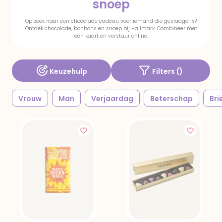
snoep
Op zoek naar een chocolade cadeau voor iemand die geslaagd is?
Ontdek chocolade, bonbons en snoep bij Hallmark. Combineer met
een kaart en verstuur online.
Keuzehulp
Filters (
)
Vrouw
Man
Verjaardag
Beterschap
Bri