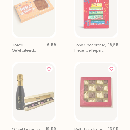
6,99
16,99
Hoera!
Tony Chocolonely
Gefeliciteerd
Hieper de Piepert
Stroopwafels 6
Proeverijtje
stuks
19,99
13,99
Giftset Leonidas
Melkchocolade