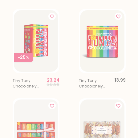
Succes!
-25%
23,24
13,99
Tiny Tony
Tiny Tony
Price reduced from
to
30,99
Chocolonely
Chocolonely
Uitdeelbox 100 st.
Uitdeelbox 22 st.