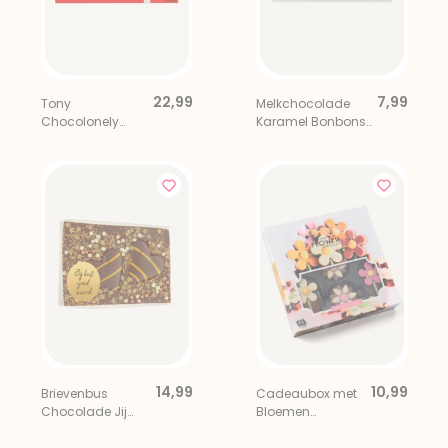
22,99
7,99
Tony
Melkchocolade
Chocolonely
Karamel Bonbons
Regenboog
Liefs & Lekkers
Proeverijtje XL
14,99
10,99
Brievenbus
Cadeaubox met
Chocolade Jij
Bloemen
Bent Goud Waard
Chocolade