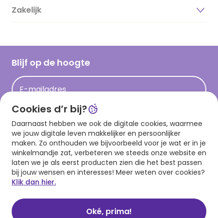
Duurzaamheid
Zakelijk
Magazine
Vacatures
Inspiratieteksten
Inloggen retailer
Werken bij Hallmark
Cadeau inspiratie
Hallmark Kaartclub
Blijf op de hoogte
Kaartinspiratie
Acties
E-mailadres
Persberichten
Cookies d’r bij?
Hallmark en Kinderpostzegels
Aanmelden
Daarnaast hebben we ook de digitale cookies, waarmee
we jouw digitale leven makkelijker en persoonlijker
maken. Zo onthouden we bijvoorbeeld voor je wat er in je
winkelmandje zat, verbeteren we steeds onze website en
Download onze app
laten we je als eerst producten zien die het best passen
bij jouw wensen en interesses! Meer weten over cookies?
Klik dan hier.
Oké, prima!