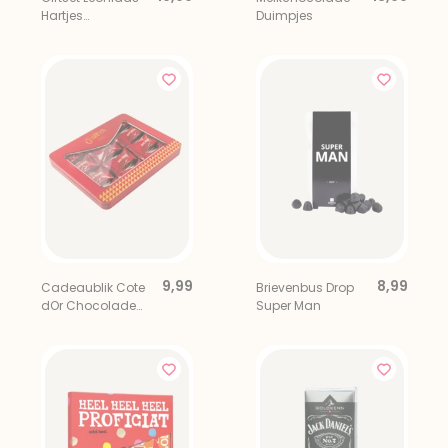
Hartjes
Duimpjes
Chocolade met
Mini Prosecco
9,99
8,99
Cadeaublik Cote
Brievenbus Drop
dOr Chocolade
Super Man
Mini Bouchee 12
stuks