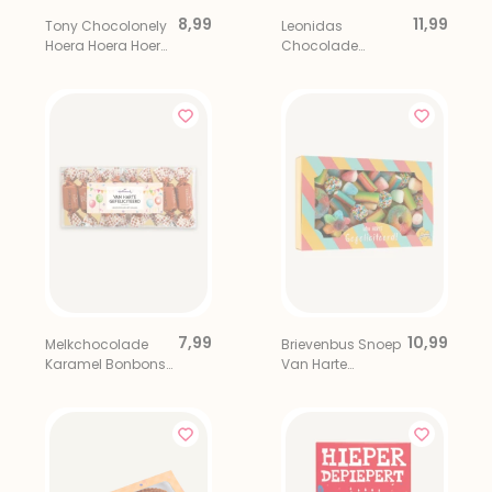
8,99
11,99
Tony Chocolonely
Leonidas
Hoera Hoera Hoera
Chocolade
Feestreep
Bonbons Hartjes 9
stuks
7,99
10,99
Melkchocolade
Brievenbus Snoep
Karamel Bonbons
Van Harte
Van Harte
Gefeliciteerd
Gefeliciteerd