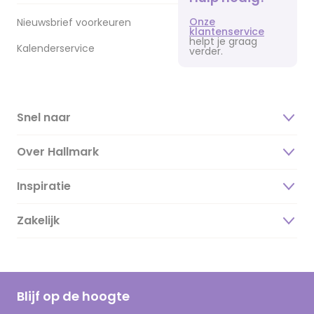
Onze
Nieuwsbrief voorkeuren
klantenservice
helpt je graag
Kalenderservice
verder.
Snel naar
Over Hallmark
Inspiratie
Over ons
Duurzaamheid
Zakelijk
Magazine
Vacatures
Inspiratieteksten
Inloggen retailer
Werken bij Hallmark
Cadeau inspiratie
Hallmark Kaartclub
Blijf op de hoogte
Kaartinspiratie