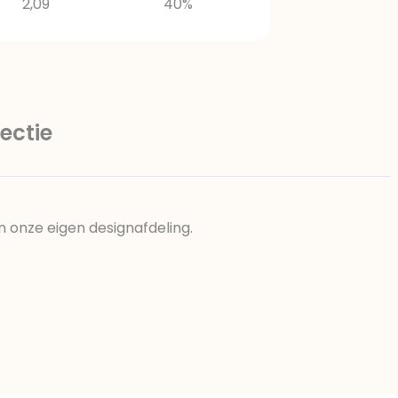
2,09
40%
ectie
n onze eigen designafdeling.