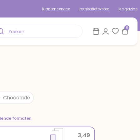
Klantenservice
Inspiratieteksten
Magazine
0
Chocolade
llende formaten
3,49