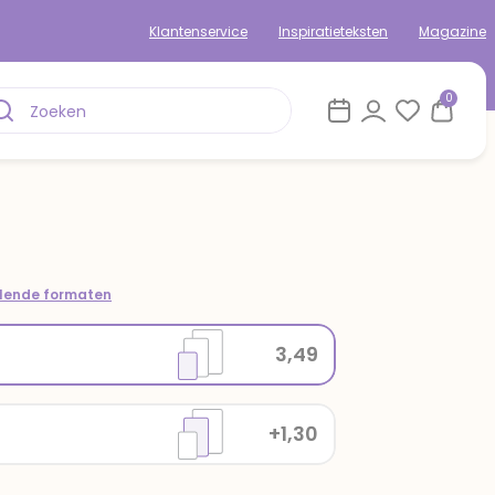
Klantenservice
Inspiratieteksten
Magazine
0
llende formaten
3,49
+1,30