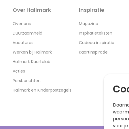
Over Hallmark
Inspiratie
Over ons
Magazine
Duurzaamheid
Inspiratieteksten
Vacatures
Cadeau inspiratie
Werken bij Hallmark
Kaartinspiratie
Hallmark Kaartclub
Acties
Persberichten
Coo
Hallmark en Kinderpostzegels
Daarna
waarme
persoo
voor je