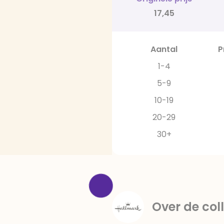
17,45
Aantal
P
1-4
5-9
10-19
20-29
30+
Over de coll