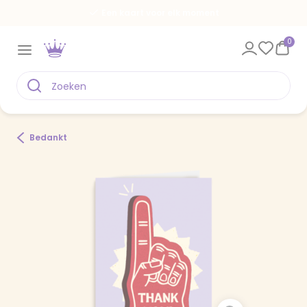
Een kaart voor elk moment
0
Bedankt