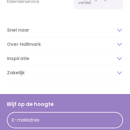
Kalenderservice
verder.
Snel naar
Over Hallmark
Inspiratie
Over ons
Duurzaamheid
Zakelijk
Magazine
Vacatures
Inspiratieteksten
Inloggen retailer
Werken bij Hallmark
Cadeau inspiratie
Hallmark Kaartclub
Blijf op de hoogte
Kaartinspiratie
Acties
E-mailadres
Persberichten