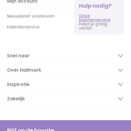
Mijn account
Hulp nodig?
Onze
Nieuwsbrief voorkeuren
klantenservice
helpt je graag
Kalenderservice
verder.
Snel naar
Over Hallmark
Inspiratie
Over ons
Duurzaamheid
Zakelijk
Magazine
Vacatures
Inspiratieteksten
Inloggen retailer
Werken bij Hallmark
Cadeau inspiratie
Hallmark Kaartclub
Blijf op de hoogte