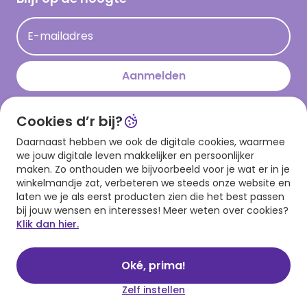
Kaartinspiratie
Acties
E-mailadres
Persberichten
Hallmark en Kinderpostzegels
Aanmelden
Cookies d’r bij?
Download onze app
Daarnaast hebben we ook de digitale cookies, waarmee
we jouw digitale leven makkelijker en persoonlijker
maken. Zo onthouden we bijvoorbeeld voor je wat er in je
winkelmandje zat, verbeteren we steeds onze website en
laten we je als eerst producten zien die het best passen
bij jouw wensen en interesses! Meer weten over cookies?
Klik dan hier.
Algemene voorwaarden
Privacy statement
Cookies
© 1999 - 2025 Hallmark
Oké, prima!
Zelf instellen