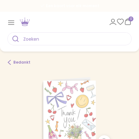
Een kaart voor elk moment
0
Bedankt