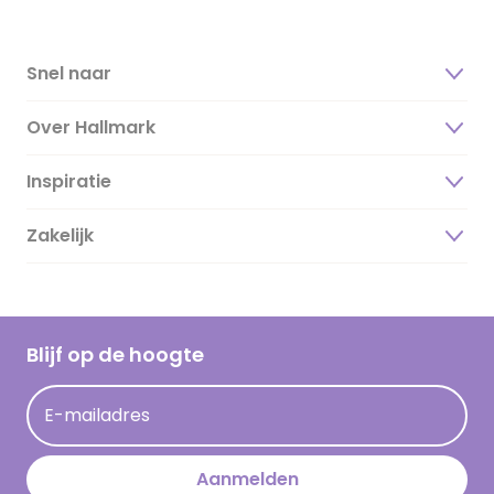
Snel naar
Over Hallmark
Inspiratie
Over ons
Duurzaamheid
Zakelijk
Magazine
Vacatures
Inspiratieteksten
Inloggen retailer
Werken bij Hallmark
Cadeau inspiratie
Hallmark Kaartclub
Blijf op de hoogte
Kaartinspiratie
Acties
E-mailadres
Persberichten
Hallmark en Kinderpostzegels
Aanmelden