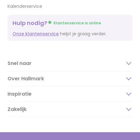
Kalenderservice
Hulp nodig?
Klantenservice is online
Onze klantenservice
helpt je graag verder.
Snel naar
Over Hallmark
Inspiratie
Over ons
Duurzaamheid
Zakelijk
Magazine
Vacatures
Inspiratieteksten
Inloggen retailer
Werken bij Hallmark
Cadeau inspiratie