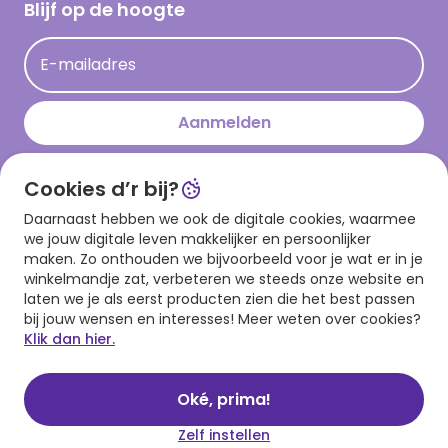
Hallmark Kaartclub
Blijf op de hoogte
Kaartinspiratie
Acties
E-mailadres
Persberichten
Hallmark en Kinderpostzegels
Aanmelden
Cookies d’r bij?
Download onze app
Daarnaast hebben we ook de digitale cookies, waarmee
we jouw digitale leven makkelijker en persoonlijker
maken. Zo onthouden we bijvoorbeeld voor je wat er in je
winkelmandje zat, verbeteren we steeds onze website en
laten we je als eerst producten zien die het best passen
bij jouw wensen en interesses! Meer weten over cookies?
Klik dan hier.
Algemene voorwaarden
Privacy statement
Cookies
© 1999 - 2025 Hallmark
Oké, prima!
Zelf instellen