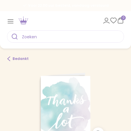
Voor 22.00 uur besteld, vandaag verstuurd
0
Bedankt