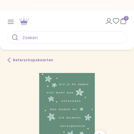
Voor 22.00 uur besteld, vandaag verstuurd
0
Beterschapskaarten