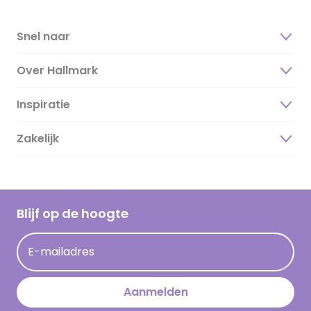
Snel naar
Over Hallmark
Inspiratie
Over ons
Duurzaamheid
Zakelijk
Magazine
Vacatures
Inspiratieteksten
Inloggen retailer
Werken bij Hallmark
Cadeau inspiratie
Hallmark Kaartclub
Blijf op de hoogte
Kaartinspiratie
Acties
E-mailadres
Persberichten
Hallmark en Kinderpostzegels
Aanmelden