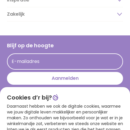
Over ons
Duurzaamheid
Zakelijk
Magazine
Vacatures
Inspiratieteksten
Inloggen retailer
Werken bij Hallmark
Cadeau inspiratie
Hallmark Kaartclub
Blijf op de hoogte
Kaartinspiratie
Acties
E-mailadres
Persberichten
Hallmark en Kinderpostzegels
Aanmelden
Cookies d’r bij?
Download onze app
Daarnaast hebben we ook de digitale cookies, waarmee
we jouw digitale leven makkelijker en persoonlijker
maken. Zo onthouden we bijvoorbeeld voor je wat er in je
winkelmandje zat, verbeteren we steeds onze website en
laten we je als eerst producten zien die het best passen