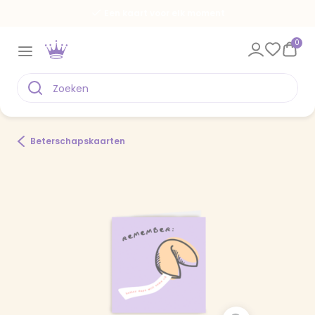
Een kaart voor elk moment
0
Beterschapskaarten