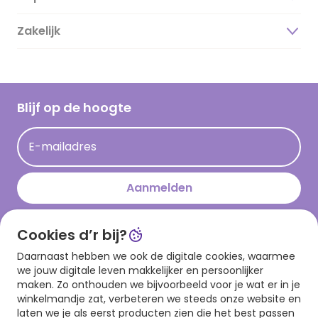
Duurzaamheid
Zakelijk
Magazine
Vacatures
Inspiratieteksten
Inloggen retailer
Werken bij Hallmark
Cadeau inspiratie
Hallmark Kaartclub
Blijf op de hoogte
Kaartinspiratie
Acties
E-mailadres
Persberichten
Hallmark en Kinderpostzegels
Aanmelden
Cookies d’r bij?
Download onze app
Daarnaast hebben we ook de digitale cookies, waarmee
we jouw digitale leven makkelijker en persoonlijker
maken. Zo onthouden we bijvoorbeeld voor je wat er in je
winkelmandje zat, verbeteren we steeds onze website en
laten we je als eerst producten zien die het best passen