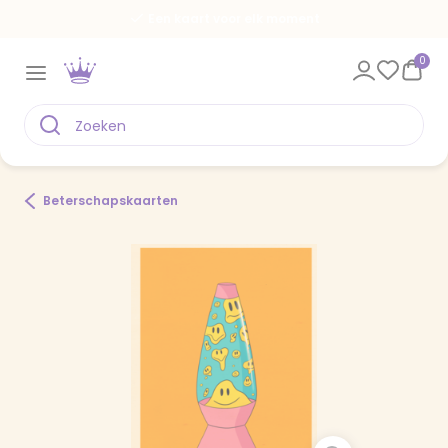
Een kaart voor elk moment
0
Beterschapskaarten