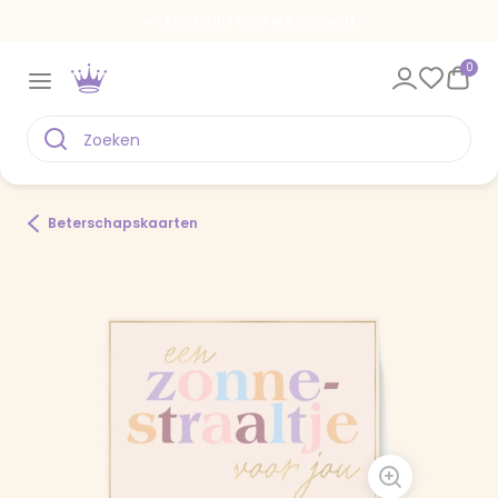
Een kaart voor elk moment
0
Beterschapskaarten