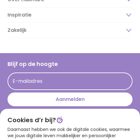
Inspiratie
Over ons
Duurzaamheid
Zakelijk
Magazine
Vacatures
Inspiratieteksten
Inloggen retailer
Werken bij Hallmark
Cadeau inspiratie
Hallmark Kaartclub
Blijf op de hoogte
Kaartinspiratie
Acties
E-mailadres
Persberichten
Hallmark en Kinderpostzegels
Aanmelden
Cookies d’r bij?
Download onze app
Daarnaast hebben we ook de digitale cookies, waarmee
we jouw digitale leven makkelijker en persoonlijker