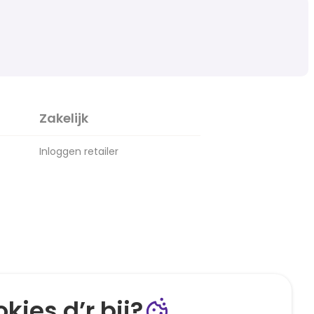
Zakelijk
Inloggen retailer
kies d’r bij?