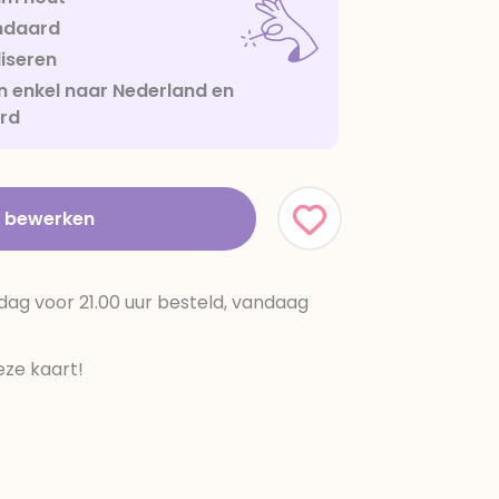
ndaard
iseren
 enkel naar Nederland en
urd
t bewerken
dag voor 21.00 uur besteld, vandaag
ze kaart!