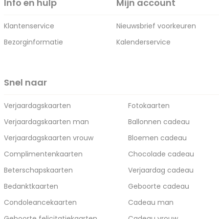
Info en hulp
Mijn account
Klantenservice
Nieuwsbrief voorkeuren
Bezorginformatie
Kalenderservice
Snel naar
Verjaardagskaarten
Fotokaarten
Verjaardagskaarten man
Ballonnen cadeau
Verjaardagskaarten vrouw
Bloemen cadeau
Complimentenkaarten
Chocolade cadeau
Beterschapskaarten
Verjaardag cadeau
Bedanktkaarten
Geboorte cadeau
Condoleancekaarten
Cadeau man
Geboorte felicitatiekaarten
Cadeau vrouw