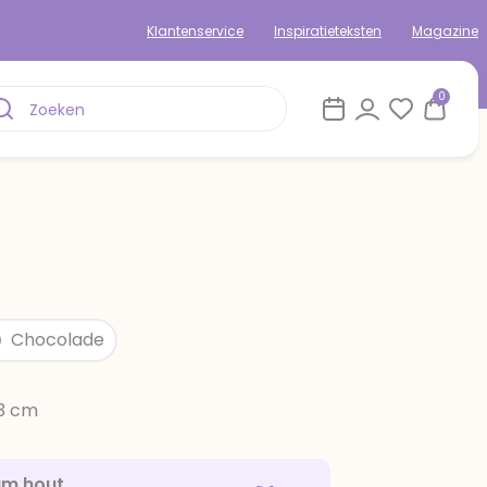
Klantenservice
Inspiratieteksten
Magazine
0
Chocolade
13 cm
am hout