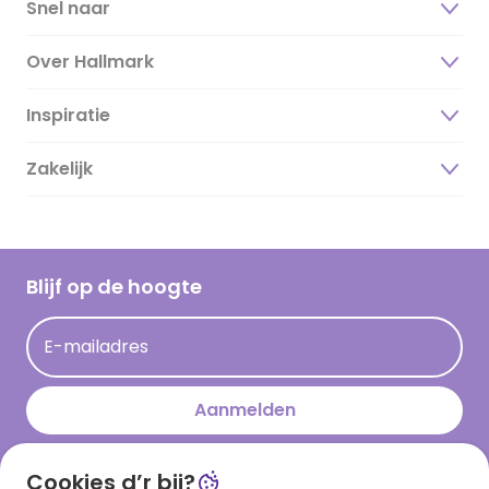
Snel naar
Over Hallmark
Inspiratie
Over ons
Duurzaamheid
Zakelijk
Magazine
Vacatures
Inspiratieteksten
Inloggen retailer
Werken bij Hallmark
Cadeau inspiratie
Hallmark Kaartclub
Blijf op de hoogte
Kaartinspiratie
Acties
E-mailadres
Persberichten
Hallmark en Kinderpostzegels
Aanmelden
Cookies d’r bij?