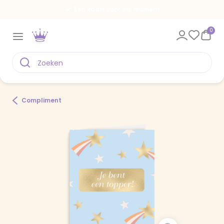
Een kaart voor elk moment
0
Compliment