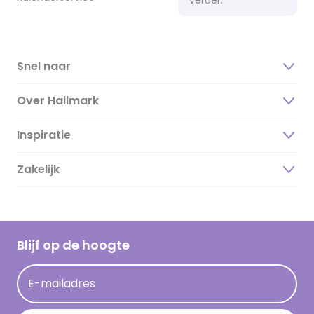
Snel naar
Over Hallmark
Inspiratie
Over ons
Duurzaamheid
Zakelijk
Magazine
Vacatures
Inspiratieteksten
Inloggen retailer
Werken bij Hallmark
Cadeau inspiratie
Hallmark Kaartclub
Blijf op de hoogte
Kaartinspiratie
Acties
E-mailadres
Persberichten