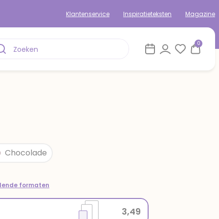
Klantenservice
Inspiratieteksten
Magazine
0
Chocolade
llende formaten
3,49