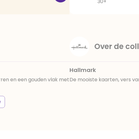
30+
Over de coll
Hallmark
rren en een gouden vlak met
De mooiste kaarten, vers va
w