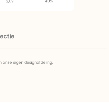
2,09
40%
ectie
n onze eigen designafdeling.