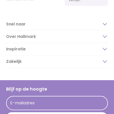
Snel naar
Over Hallmark
Inspiratie
Over ons
Duurzaamheid
Zakelijk
Magazine
Vacatures
Inspiratieteksten
Inloggen retailer
Werken bij Hallmark
Cadeau inspiratie
Hallmark Kaartclub
Blijf op de hoogte
Kaartinspiratie
Acties
E-mailadres
Persberichten