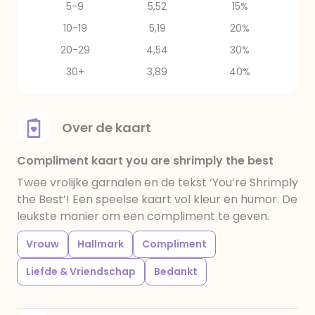
5-9
5,52
15%
10-19
5,19
20%
20-29
4,54
30%
30+
3,89
40%
Over de kaart
Compliment kaart you are shrimply the best
Twee vrolijke garnalen en de tekst ‘You’re Shrimply
the Best’! Een speelse kaart vol kleur en humor. De
leukste manier om een compliment te geven.
Vrouw
Hallmark
Compliment
Liefde & Vriendschap
Bedankt