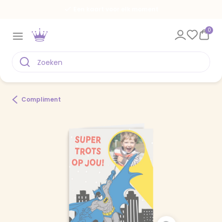
Een kaart voor elk moment
0
Compliment