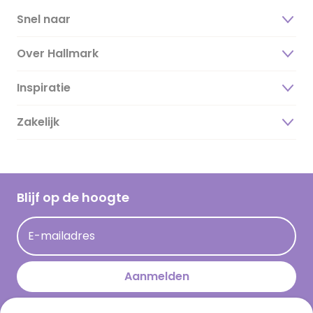
Snel naar
Over Hallmark
Inspiratie
Over ons
Duurzaamheid
Zakelijk
Magazine
Vacatures
Inspiratieteksten
Inloggen retailer
Werken bij Hallmark
Cadeau inspiratie
Hallmark Kaartclub
Blijf op de hoogte
Kaartinspiratie
Acties
E-mailadres
Persberichten
Hallmark en Kinderpostzegels
Aanmelden