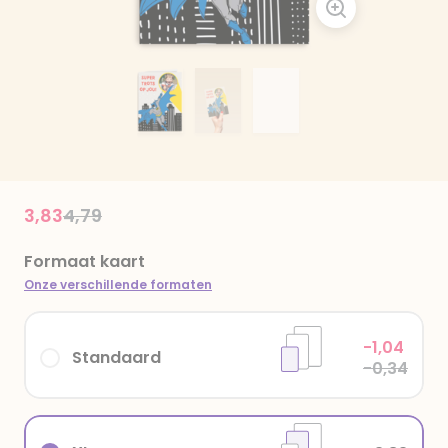
Price reduced from
to
3,83
4,79
Formaat kaart
Onze verschillende formaten
-1,04
Standaard
-0,34