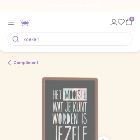
Een kaart voor elk moment
0
Compliment