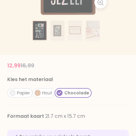
Price reduced from
to
12,99
16,99
Kies het materiaal
Papier
Hout
Chocolade
Formaat kaart
21.7 cm x 15.7 cm