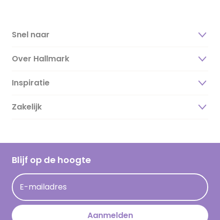
Snel naar
Over Hallmark
Inspiratie
Over ons
Duurzaamheid
Zakelijk
Magazine
Vacatures
Inspiratieteksten
Inloggen retailer
Werken bij Hallmark
Cadeau inspiratie
Hallmark Kaartclub
Blijf op de hoogte
Kaartinspiratie
Acties
E-mailadres
Persberichten
Hallmark en Kinderpostzegels
Aanmelden