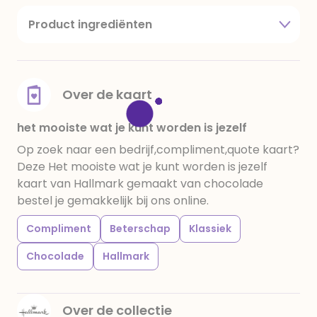
Product ingrediënten
suiker, cacaoboter, volle melkpoeder,
amandelen,cacaomassa, emulgator (sojalecithine),
natuurlijk vanille aroma, stabilisator: E420,
voedingszuur: citroenzuur E 330, verdikkingsmiddel
Over de kaart
E415, water, bevochtigingsmiddel E422, emulgator:
E433, kleurstoffen: E102, E110, E122: kan de activiteit en
het mooiste wat je kunt worden is jezelf
concentratie van kinderen negatief beïnvloeden,
Op zoek naar een bedrijf,compliment,quote kaart?
E133, E151. Chocolade bevat ten minste 34%
Deze Het mooiste wat je kunt worden is jezelf
cacaobestanddelen. Kan sporen van gluten
kaart van Hallmark gemaakt van chocolade
bevatten. Koel en droog bewaren.
bestel je gemakkelijk bij ons online.
Compliment
Beterschap
Klassiek
Chocolade
Hallmark
Over de collectie