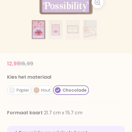
Price reduced from
to
12,99
16,99
Kies het materiaal
Papier
Hout
Chocolade
Formaat kaart
21.7 cm x 15.7 cm