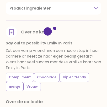
Product ingrediënten
suiker, cacaoboter, volle melkpoeder,
amandelen,cacaomassa, emulgator (sojalecithine),
natuurlijk vanille aroma, stabilisator: E420,
voedingszuur: citroenzuur E 330, verdikkingsmiddel
Over de kaart
E415, water, bevochtigingsmiddel E422, emulgator:
E433, kleurstoffen: E102, E110, E122: kan de activiteit en
Say oui to possibility Emily In Paris
concentratie van kinderen negatief beïnvloeden,
Zet een van je vriendinnen een mooie stap in haar
E133, E151. Chocolade bevat ten minste 34%
carriere of heeft ze haar eigen bedrijf gestart?
cacaobestanddelen. Kan sporen van gluten
Wens haar veel succes met deze vrolijke kaart van
bevatten. Koel en droog bewaren.
Emily in Paris.
Compliment
Chocolade
Hip en trendy
meisje
Vrouw
Over de collectie