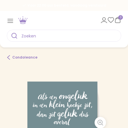
Voor 22.00 uur besteld, vandaag verstuurd
0
Condoleance