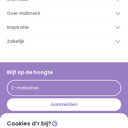
Over Hallmark
Inspiratie
Over ons
Duurzaamheid
Zakelijk
Magazine
Vacatures
Inspiratieteksten
Inloggen retailer
Werken bij Hallmark
Cadeau inspiratie
Hallmark Kaartclub
Blijf op de hoogte
Kaartinspiratie
Acties
E-mailadres
Persberichten
Hallmark en Kinderpostzegels
Aanmelden
Cookies d’r bij?
Download onze app