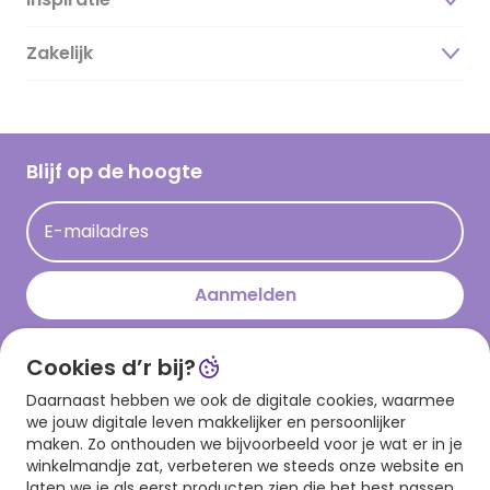
Over ons
Duurzaamheid
Zakelijk
Magazine
Vacatures
Inspiratieteksten
Inloggen retailer
Werken bij Hallmark
Cadeau inspiratie
Hallmark Kaartclub
Blijf op de hoogte
Kaartinspiratie
Acties
E-mailadres
Persberichten
Hallmark en Kinderpostzegels
Aanmelden
Cookies d’r bij?
Download onze app
Daarnaast hebben we ook de digitale cookies, waarmee
we jouw digitale leven makkelijker en persoonlijker
maken. Zo onthouden we bijvoorbeeld voor je wat er in je
winkelmandje zat, verbeteren we steeds onze website en
laten we je als eerst producten zien die het best passen