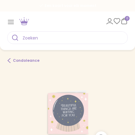
Een kaart voor elk moment
0
Condoleance