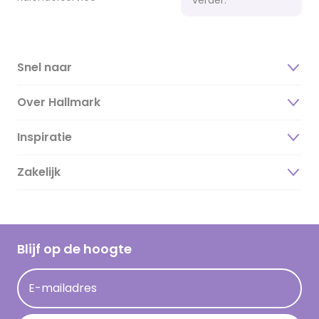
Snel naar
Over Hallmark
Inspiratie
Over ons
Duurzaamheid
Zakelijk
Magazine
Vacatures
Inspiratieteksten
Inloggen retailer
Werken bij Hallmark
Cadeau inspiratie
Hallmark Kaartclub
Blijf op de hoogte
Kaartinspiratie
Acties
E-mailadres
Persberichten