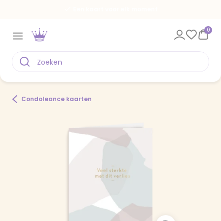
Een kaart voor elk moment
0
Condoleance kaarten