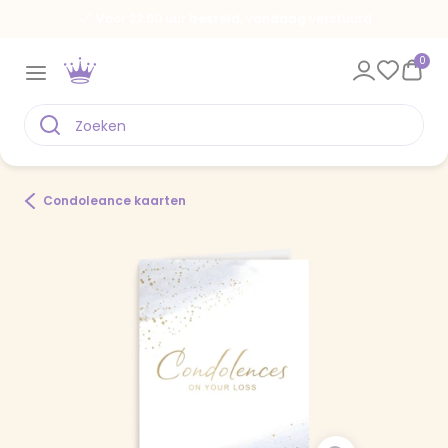
Voor 22.00 uur besteld, vandaag verstuurd
0
Condoleance kaarten