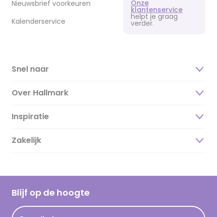
Onze
Nieuwsbrief voorkeuren
klantenservice
helpt je graag
Kalenderservice
verder.
Snel naar
Over Hallmark
Inspiratie
Over ons
Duurzaamheid
Zakelijk
Magazine
Vacatures
Inspiratieteksten
Inloggen retailer
Werken bij Hallmark
Cadeau inspiratie
Hallmark Kaartclub
Blijf op de hoogte
Kaartinspiratie
Acties