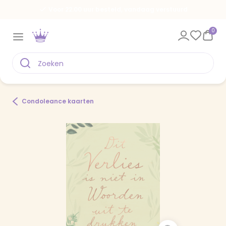
Voor 22.00 uur besteld, vandaag verstuurd
0
Condoleance kaarten