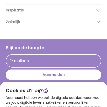
Inspiratie
Over ons
Duurzaamheid
Zakelijk
Magazine
Vacatures
Inspiratieteksten
Inloggen retailer
Werken bij Hallmark
Cadeau inspiratie
Hallmark Kaartclub
Blijf op de hoogte
Kaartinspiratie
Acties
E-mailadres
Persberichten
Hallmark en Kinderpostzegels
Aanmelden
Cookies d’r bij?
Download onze app
Daarnaast hebben we ook de digitale cookies, waarmee
we jouw digitale leven makkelijker en persoonlijker