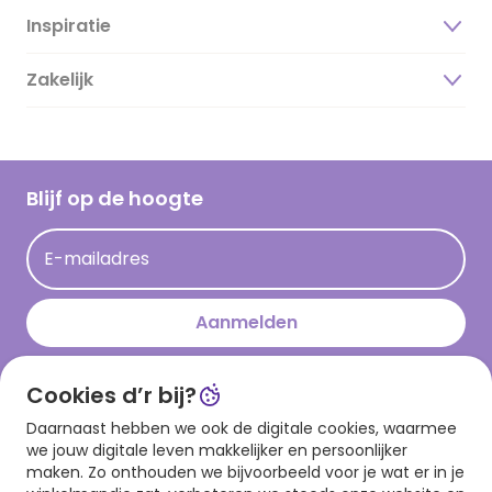
Inspiratie
Over ons
Duurzaamheid
Zakelijk
Magazine
Vacatures
Inspiratieteksten
Inloggen retailer
Werken bij Hallmark
Cadeau inspiratie
Hallmark Kaartclub
Blijf op de hoogte
Kaartinspiratie
Acties
E-mailadres
Persberichten
Hallmark en Kinderpostzegels
Aanmelden
Cookies d’r bij?
Download onze app
Daarnaast hebben we ook de digitale cookies, waarmee
we jouw digitale leven makkelijker en persoonlijker
maken. Zo onthouden we bijvoorbeeld voor je wat er in je