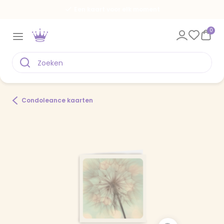
Een kaart voor elk moment
0
Condoleance kaarten