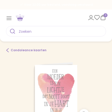
Voor 22.00 uur besteld, vandaag verstuurd
0
Condoleance kaarten