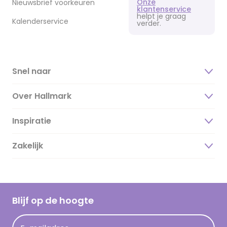
Onze
Nieuwsbrief voorkeuren
klantenservice
helpt je graag
Kalenderservice
verder.
Snel naar
Over Hallmark
Inspiratie
Over ons
Duurzaamheid
Zakelijk
Magazine
Vacatures
Inspiratieteksten
Inloggen retailer
Werken bij Hallmark
Cadeau inspiratie
Hallmark Kaartclub
Blijf op de hoogte
Kaartinspiratie
Acties