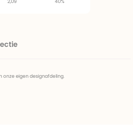
2,09
40%
ectie
n onze eigen designafdeling.