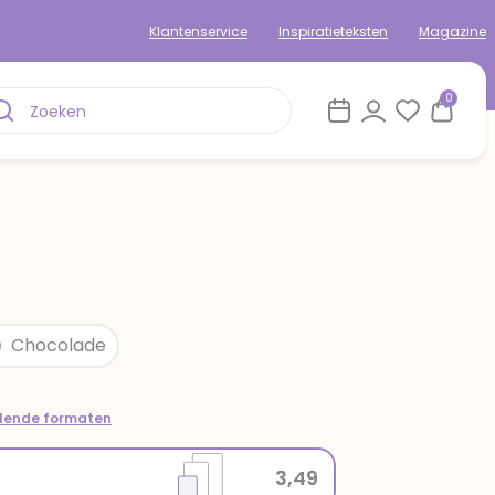
Klantenservice
Inspiratieteksten
Magazine
0
Chocolade
llende formaten
3,49