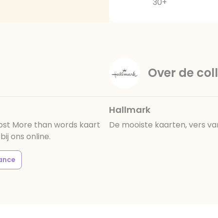
30+
Over de coll
Hallmark
ost More than words kaart
De mooiste kaarten, vers va
ij ons online.
ance