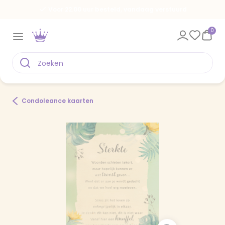
Voor 22.00 uur besteld, vandaag verstuurd
0
Condoleance kaarten