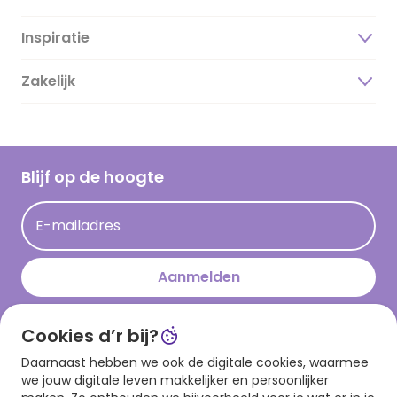
Inspiratie
Over ons
Duurzaamheid
Zakelijk
Magazine
Vacatures
Inspiratieteksten
Inloggen retailer
Werken bij Hallmark
Cadeau inspiratie
Hallmark Kaartclub
Blijf op de hoogte
Kaartinspiratie
Acties
E-mailadres
Persberichten
Hallmark en Kinderpostzegels
Aanmelden
Cookies d’r bij?
Download onze app
Daarnaast hebben we ook de digitale cookies, waarmee
we jouw digitale leven makkelijker en persoonlijker