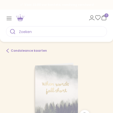
Voor 22.00 uur besteld, vandaag verstuurd
0
Condoleance kaarten