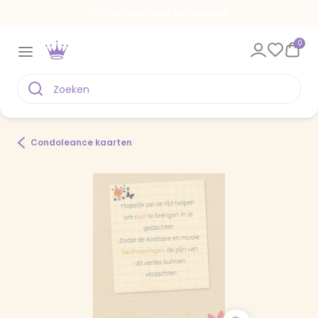
Een kaart voor elk moment
0
Condoleance kaarten