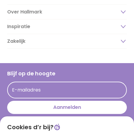
Over Hallmark
Inspiratie
Over ons
Duurzaamheid
Zakelijk
Magazine
Vacatures
Inspiratieteksten
Inloggen retailer
Werken bij Hallmark
Cadeau inspiratie
Hallmark Kaartclub
Blijf op de hoogte
Kaartinspiratie
Acties
E-mailadres
Persberichten
Hallmark en Kinderpostzegels
Aanmelden
Cookies d’r bij?
Download onze app