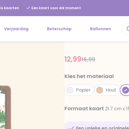
is kaarten
Een kaart voor elk moment
Verjaardag
Beterschap
Ballonnen
12,99
Price reduced f
to
16,99
Kies het materiaal
Papier
Hout
Formaat kaart
21.7 cm x 
Een unieke en originel