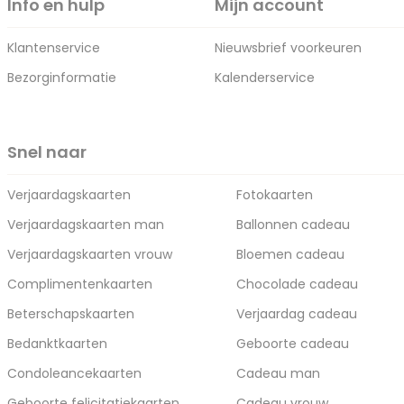
Info en hulp
Mijn account
Klantenservice
Nieuwsbrief voorkeuren
Bezorginformatie
Kalenderservice
Snel naar
Verjaardagskaarten
Fotokaarten
Verjaardagskaarten man
Ballonnen cadeau
Verjaardagskaarten vrouw
Bloemen cadeau
Complimentenkaarten
Chocolade cadeau
Beterschapskaarten
Verjaardag cadeau
Bedanktkaarten
Geboorte cadeau
Condoleancekaarten
Cadeau man
Geboorte felicitatiekaarten
Cadeau vrouw