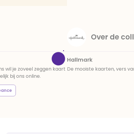
amandelen,cacaomassa, em
vanille aroma, stabilisato
330, verdikkingsmiddel E4
E422, emulgator: E433, kleu
activiteit en concentrati
Over de coll
beïnvloeden, E133, E151.
cacaobestanddelen. Kan 
en droog bewaren.
Hallmark
 wil je zoveel zeggen kaart
De mooiste kaarten, vers va
k bij ons online.
eance