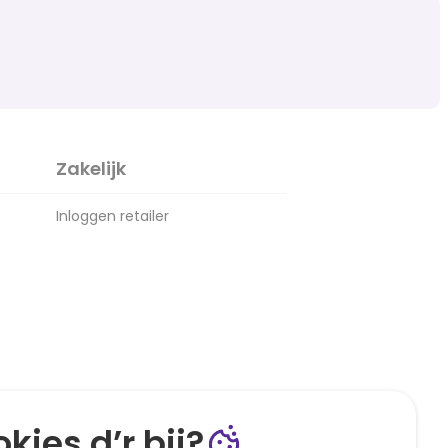
Zakelijk
Inloggen retailer
kies d’r bij?