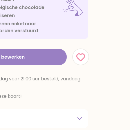
lgische chocolade
iseren
nen enkel naar
orden verstuurd
t bewerken
dag voor 21.00 uur besteld, vandaag
ze kaart!
 melkpoeder,