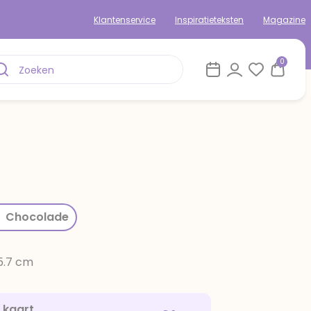
Klantenservice
Inspiratieteksten
Magazine
0
rom
Chocolade
15.7 cm
e kaart